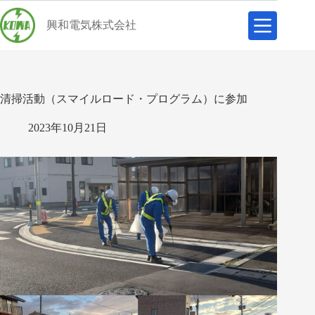
コ
ン
興和電気株式会社
テ
ン
ツ
へ
ス
清掃活動（スマイルロード・プログラム）に参加
キ
ッ
2023年10月21日
プ