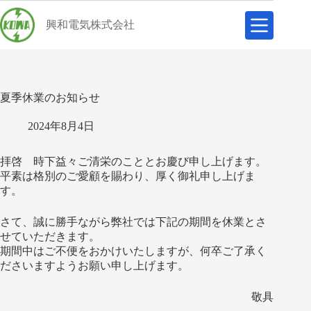
コ
ン
興和電気株式会社
テ
ン
ツ
へ
ス
夏季休業のお知らせ
キ
ッ
2024年8月4日
プ
拝啓 時下益々ご清栄のこととお慶び申し上げます。
平素は格別のご愛顧を賜わり、厚く御礼申し上げま
す。
さて、
誠に勝手ながら弊社では下記の期間を休業とさ
せていただきます。
期間中はご不便をおかけいたしますが、
何卒ご了承く
ださいますようお願い申し上げます。
敬具